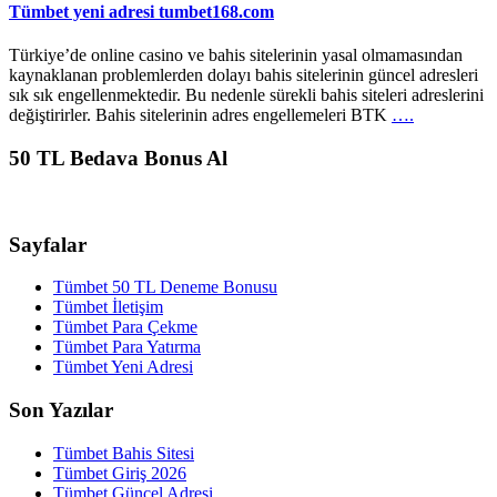
Tümbet yeni adresi tumbet168.com
Türkiye’de online casino ve bahis sitelerinin yasal olmamasından
kaynaklanan problemlerden dolayı bahis sitelerinin güncel adresleri
sık sık engellenmektedir. Bu nedenle sürekli bahis siteleri adreslerini
değiştirirler. Bahis sitelerinin adres engellemeleri BTK
….
50 TL Bedava Bonus Al
Sayfalar
Tümbet 50 TL Deneme Bonusu
Tümbet İletişim
Tümbet Para Çekme
Tümbet Para Yatırma
Tümbet Yeni Adresi
Son Yazılar
Tümbet Bahis Sitesi
Tümbet Giriş 2026
Tümbet Güncel Adresi