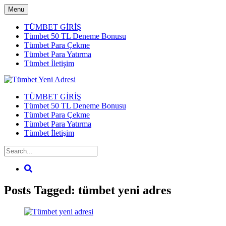
Menu
TÜMBET GİRİŞ
Tümbet 50 TL Deneme Bonusu
Tümbet Para Çekme
Tümbet Para Yatırma
Tümbet İletişim
TÜMBET GİRİŞ
Tümbet 50 TL Deneme Bonusu
Tümbet Para Çekme
Tümbet Para Yatırma
Tümbet İletişim
Posts Tagged: tümbet yeni adres